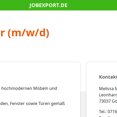
JOBEXPORT.DE
r (m/w/d)
Kontak
on hochmodernen Möbeln und
Melissa 
Leonhard
73037 G
en, Fenster sowie Türen gemäß
Tel.: 071