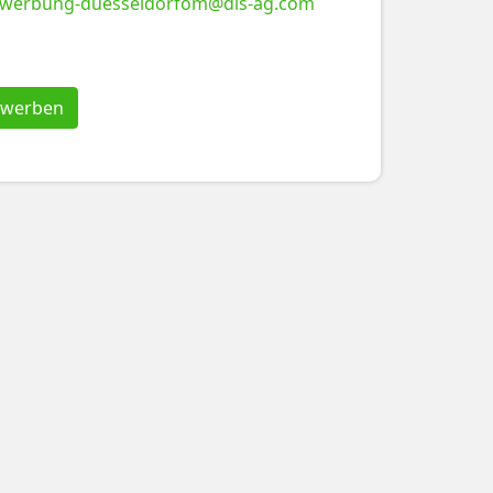
werbung-duesseldorfom@dis-ag.com
bewerben