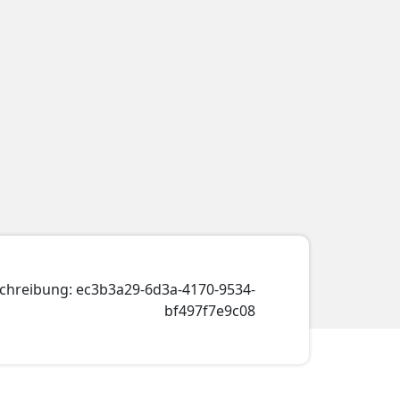
schreibung: ec3b3a29-6d3a-4170-9534-
bf497f7e9c08