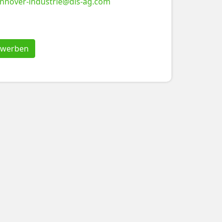
nnover-industrie@dis-ag.com
bewerben