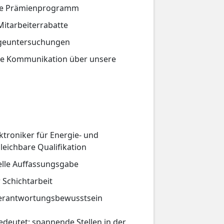
wie Prämienprogramm
itarbeiterrabatte
rgeuntersuchungen
che Kommunikation über unsere
ktroniker für Energie- und
eichbare Qualifikation
elle Auffassungsgabe
 Schichtarbeit
Verantwortungsbewusstsein
deutet: spannende Stellen in der