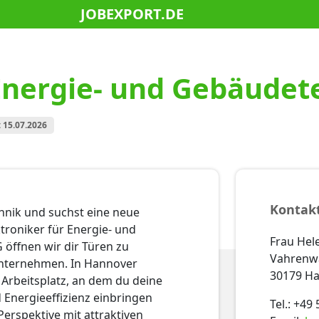
JOBEXPORT.DE
 Energie- und Gebäudet
: 15.07.2026
Kontak
chnik und suchst eine neue
troniker für Energie- und
Frau Hel
 öffnen wir dir Türen zu
Vahrenwa
nternehmen. In Hannover
30179 H
 Arbeitsplatz, an dem du deine
d Energieeffizienz einbringen
Tel.: +4
 Perspektive mit attraktiven