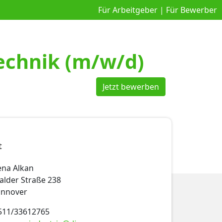
Für Arbeitgeber
|
Für Bewerber
echnik (m/w/d)
Jetzt bewerben
t
ena Alkan
lder Straße 238
annover
9 511/33612765