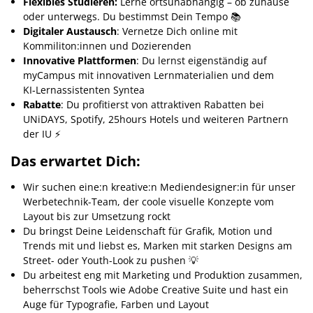
Flexibles Studieren:
Lerne ortsunabhängig – ob zuhause
oder unterwegs. Du bestimmst Dein Tempo 📚
Digitaler Austausch
: Vernetze Dich online mit
Kommiliton:innen und Dozierenden
Innovative Plattformen
: Du lernst eigenständig auf
myCampus mit innovativen Lernmaterialien und dem
KI‑Lernassistenten Syntea
Rabatte
: Du profitierst von attraktiven Rabatten bei
UNiDAYS, Spotify, 25hours Hotels und weiteren Partnern
der IU ⚡️
Das erwartet Dich:
Wir suchen eine:n kreative:n Mediendesigner:in für unser
Werbetechnik-Team, der coole visuelle Konzepte vom
Layout bis zur Umsetzung rockt
Du bringst Deine Leidenschaft für Grafik, Motion und
Trends mit und liebst es, Marken mit starken Designs am
Street- oder Youth-Look zu pushen 💡
Du arbeitest eng mit Marketing und Produktion zusammen,
beherrschst Tools wie Adobe Creative Suite und hast ein
Auge für Typografie, Farben und Layout