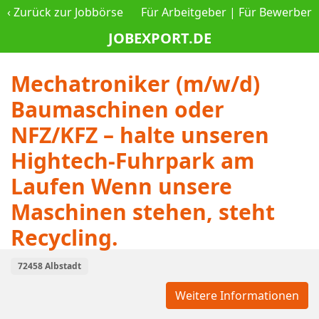
‹
Zurück zur Jobbörse
Für Arbeitgeber
|
Für Bewerber
JOBEXPORT.DE
Mechatroniker (m/w/d)
Baumaschinen oder
NFZ/KFZ – halte unseren
Hightech-Fuhrpark am
Laufen Wenn unsere
Maschinen stehen, steht
Recycling.
72458 Albstadt
Weitere Informationen