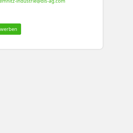
emnitz-industrie@dis-ag.com
bewerben