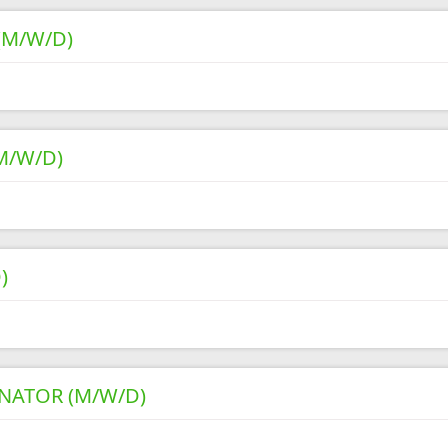
(M/W/D)
M/W/D)
)
NATOR (M/W/D)