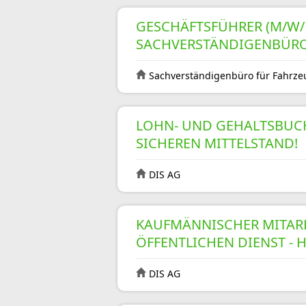
GESCHÄFTSFÜHRER (M/W/D
SACHVERSTÄNDIGENBÜR
Sachverständigenbüro für Fahrze
LOHN- UND GEHALTSBUC
SICHEREN MITTELSTAND!
DIS AG
KAUFMÄNNISCHER MITARB
ÖFFENTLICHEN DIENST - 
DIS AG