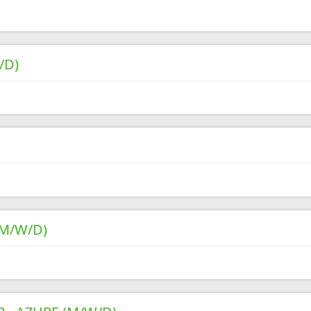
/D)
M/W/D)