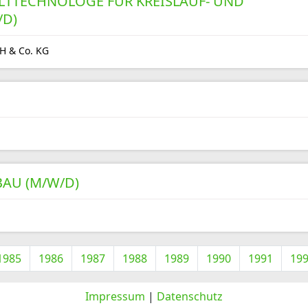
TTECHNOLOGE FÜR KREISLAUF- UND
/D)
H & Co. KG
BAU (M/W/D)
1985
1986
1987
1988
1989
1990
1991
19
Impressum
|
Datenschutz