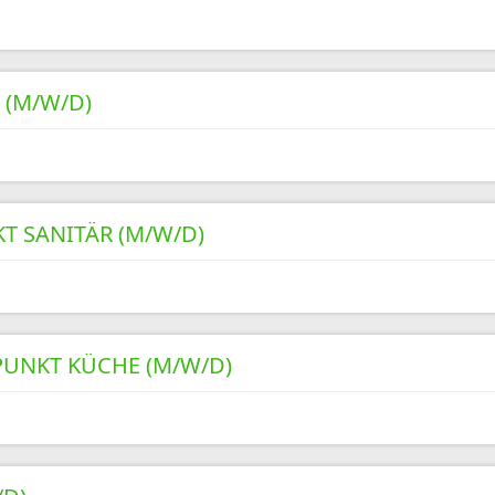
(M/W/D)
 SANITÄR (M/W/D)
UNKT KÜCHE (M/W/D)