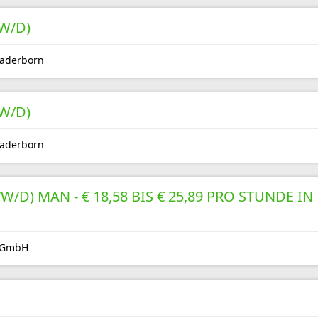
W/D)
Paderborn
W/D)
Paderborn
/D) MAN - € 18,58 BIS € 25,89 PRO STUNDE IN
n GmbH